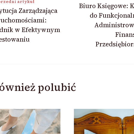
ja
rzedni artykuł
Biuro Księgowe: 
ytucja Zarządzająca
do Funkcjonal
ruchomościami:
Administrow
adnik w Efektywnym
Finan
estowaniu
Przedsiębio
ównież polubić