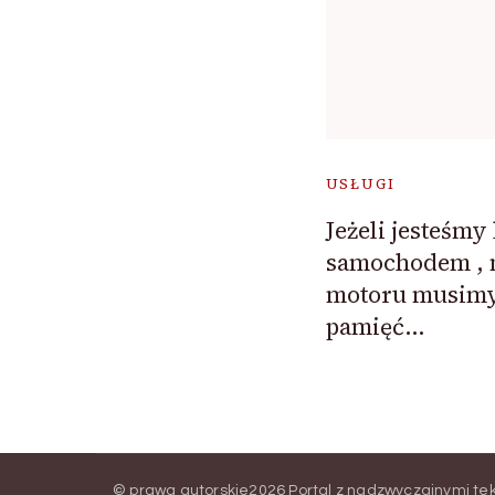
USŁUGI
Jeżeli jesteśm
samochodem , 
motoru musim
pamięć…
© prawa autorskie2026
Portal z nadzwyczajnymi te