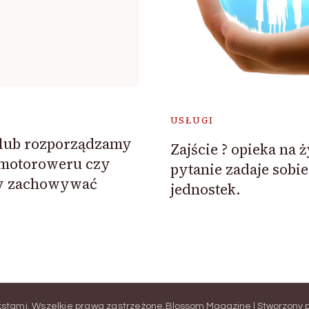
USŁUGI
y lub rozporządzamy
Zajście ? opieka na 
motoroweru czy
pytanie zadaje sobie
y zachowywać
jednostek.
kstami
. Wszelkie prawa zastrzeżone.
Blossom Magazine | Stworzony 