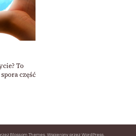
życie? To
 spora część
przez
Blossom Themes
.
Wspierany przez
WordPress
.