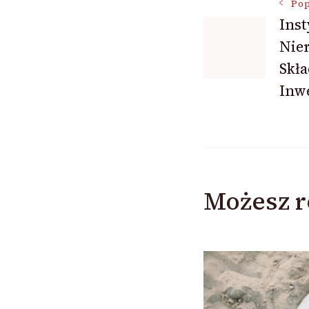
Nawigac
Pop
Inst
wpisu
Nie
Skł
Inw
Możesz r