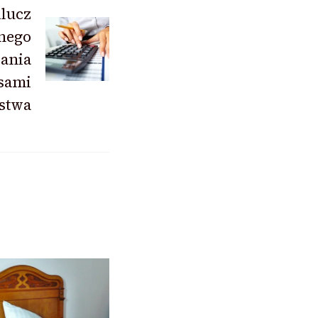
Klucz
nego
ania
sami
rstwa