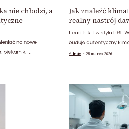
a nie chłodzi, a
Jak znaleźć klima
ktyczne
realny nastrój d
Lead: lokal w stylu PRL 
mieniać na nowe
buduje autentyczny klim
 piekarnik, …
28 marca 2026
Admin