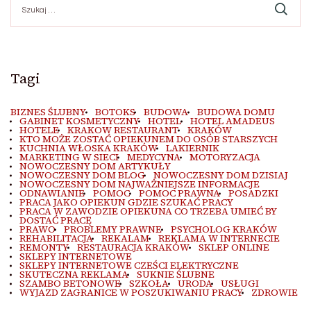
Tagi
BIZNES ŚLUBNY
BOTOKS
BUDOWA
BUDOWA DOMU
GABINET KOSMETYCZNY
HOTEL
HOTEL AMADEUS
HOTELE
KRAKOW RESTAURANT
KRAKÓW
KTO MOŻE ZOSTAĆ OPIEKUNEM DO OSÓB STARSZYCH
KUCHNIA WŁOSKA KRAKÓW
LAKIERNIK
MARKETING W SIECI
MEDYCYNA
MOTORYZACJA
NOWOCZESNY DOM ARTYKUŁY
NOWOCZESNY DOM BLOG
NOWOCZESNY DOM DZISIAJ
NOWOCZESNY DOM NAJWAŻNIEJSZE INFORMACJE
ODNAWIANIE
POMOC
POMOC PRAWNA
POSADZKI
PRACA JAKO OPIEKUN GDZIE SZUKAĆ PRACY
PRACA W ZAWODZIE OPIEKUNA CO TRZEBA UMIEĆ BY
DOSTAĆ PRACĘ
PRAWO
PROBLEMY PRAWNE
PSYCHOLOG KRAKÓW
REHABILITACJA
REKALAM
REKLAMA W INTERNECIE
REMONTY
RESTAURACJA KRAKÓW
SKLEP ONLINE
SKLEPY INTERNETOWE
SKLEPY INTERNETOWE CZEŚCI ELEKTRYCZNE
SKUTECZNA REKLAMA
SUKNIE ŚLUBNE
SZAMBO BETONOWE
SZKOŁA
URODA
USŁUGI
WYJAZD ZAGRANICE W POSZUKIWANIU PRACY
ZDROWIE