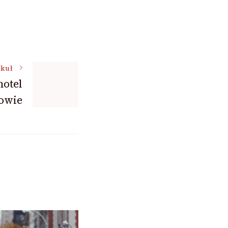
ykuł
hotel
owie