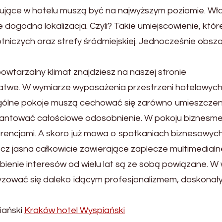
ujące w hotelu muszą być na najwyższym poziomie. Wła
dogodna lokalizacja. Czyli? Takie umiejscowienie, które
tniczych oraz strefy śródmiejskiej. Jednocześnie obs
owtarzalny klimat znajdziesz na naszej stronie
łatwe. W wymiarze wyposażenia przestrzeni hotelowych
gólne pokoje muszą cechować się zarówno umieszczeni
arantować całościowe odosobnienie. W pokoju biznes
encjami. A skoro już mowa o spotkaniach biznesowych
cz jasna całkowicie zawierające zaplecze multimedialne
 robienie interesów od wielu lat są ze sobą powiązane.
zować się daleko idącym profesjonalizmem, doskonały
iański
Kraków hotel Wyspiański