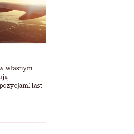
 w własnym
ują
ozycjami last