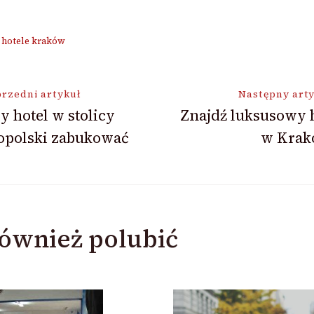
hotele kraków
ja
rzedni artykuł
Następny art
y hotel w stolicy
Znajdź luksusowy 
opolski zabukować
w Krak
ównież polubić