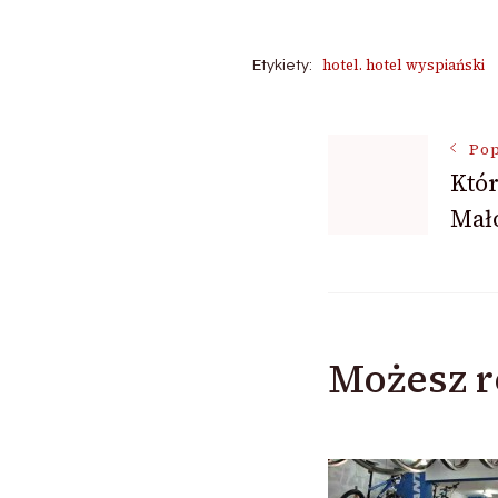
hotel. hotel wyspiański
Etykiety:
Nawigac
Pop
Któr
Mał
wpisu
Możesz r