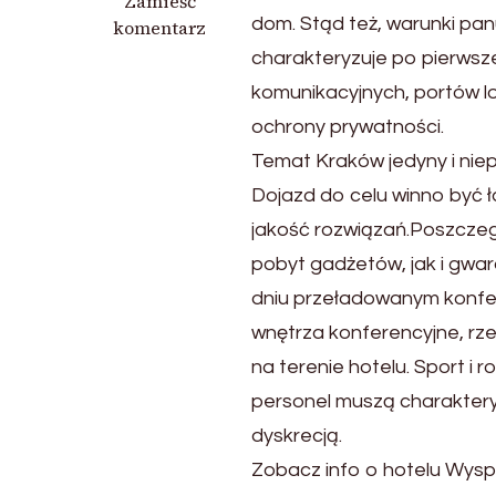
we
Zamieść
dom. Stąd też, warunki pan
wpisie
komentarz
Krajoznawczy
charakteryzuje po pierwsze 
przewodnik
komunikacyjnych, portów lo
po
ochrony prywatności.
Krakowie
Temat Kraków jedyny i niep
Dojazd do celu winno być 
jakość rozwiązań.Poszcze
pobyt gadżetów, jak i gw
dniu przeładowanym konfer
wnętrza konferencyjne, rze
na terenie hotelu. Sport i
personel muszą charaktery
dyskrecją.
Zobacz info o hotelu Wysp