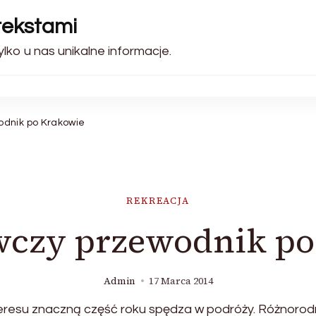
tekstami
lko u nas unikalne informacje.
odnik po Krakowie
REKREACJA
wczy przewodnik po
Admin
17 Marca 2014
resu znaczną część roku spędza w podróży. Różnorodne