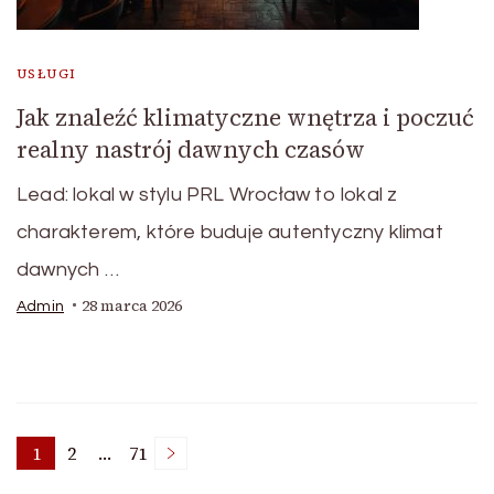
USŁUGI
Jak znaleźć klimatyczne wnętrza i poczuć
realny nastrój dawnych czasów
Lead: lokal w stylu PRL Wrocław to lokal z
charakterem, które buduje autentyczny klimat
dawnych …
28 marca 2026
Admin
Stronicowanie
1
2
…
71
Strona
Strona
Strona